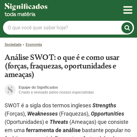
Significados
O
que
você
Sociedade
Economia
quer
saber
Análise SWOT: o que é e como usar
hoje?
(forças, fraquezas, oportunidades e
ameaças)
Equipe do Significados
Criado e revisado pelos nossos especialistas
SWOT é a sigla dos termos ingleses
Strengths
(Forças),
Weaknesses
(Fraquezas),
Opportunities
(Oportunidades) e
Threats
(Ameaças) que consiste
em uma
ferramenta de análise
bastante popular no