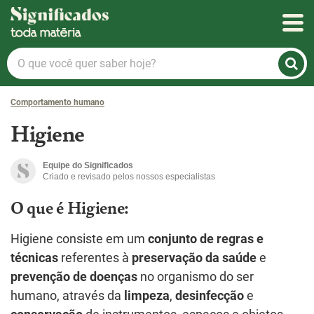
Significados
O
que
você
Comportamento humano
quer
saber
Higiene
hoje?
Equipe do Significados
Criado e revisado pelos nossos especialistas
O que é Higiene:
Higiene consiste em um
conjunto de regras e
técnicas
referentes à
preservação da saúde
e
prevenção de doenças
no organismo do ser
humano, através da
limpeza
,
desinfecção
e