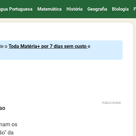
ngua Portuguesa
Matemática
História
Geografia
Biologia
F
te o
Toda Matéria+ por 7 dias sem custo
e
ao
rmam os
ão" da