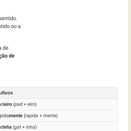
sentido.
ntido ou a
a de
ção de
ufixos
ad
eiro
(
pad
+
eiro
)
apida
mente
(
rapida
+
mente
)
at
inha
(
gat
+
inha
)