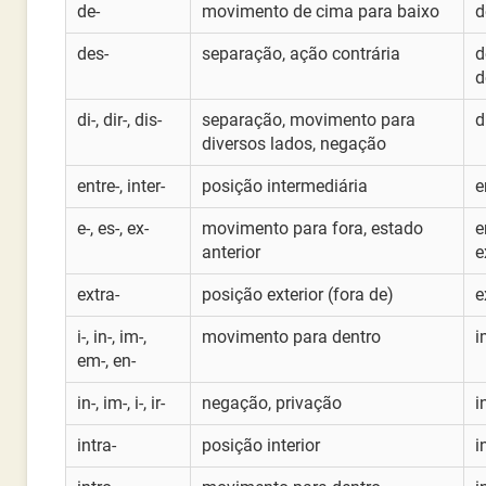
de-
movimento de cima para baixo
d
des-
separação, ação contrária
d
d
di-, dir-, dis-
separação, movimento para
d
diversos lados, negação
entre-, inter-
posição intermediária
e
e-, es-, ex-
movimento para fora, estado
e
anterior
e
extra-
posição exterior (fora de)
e
i-, in-, im-,
movimento para dentro
i
em-, en-
in-, im-, i-, ir-
negação, privação
i
intra-
posição interior
i