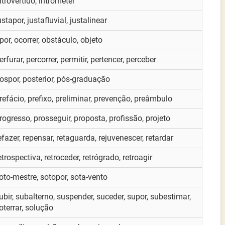
ntrovertido, intrometer
ustapor, justafluvial, justalinear
por, ocorrer, obstáculo, objeto
erfurar, percorrer, permitir, pertencer, perceber
ospor, posterior, pós-graduação
refácio, prefixo, preliminar, prevenção, preâmbulo
rogresso, prosseguir, proposta, profissão, projeto
efazer, repensar, retaguarda, rejuvenescer, retardar
etrospectiva, retroceder, retrógrado, retroagir
oto-mestre, sotopor, sota-vento
ubir, subalterno, suspender, suceder, supor, subestimar,
oterrar, solução