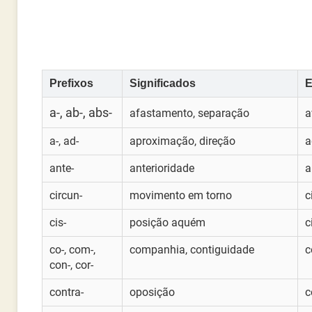
Prefixos
Significados
E
a-, ab-, abs-
afastamento, separação
a
a-, ad-
aproximação, direção
a
ante-
anterioridade
a
circun-
movimento em torno
c
cis-
posição aquém
c
co-, com-,
companhia, contiguidade
c
con-, cor-
contra-
oposição
c