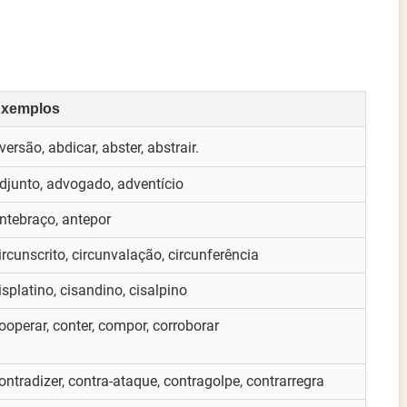
xemplos
versão, abdicar, abster, abstrair.
djunto, advogado, adventício
ntebraço, antepor
ircunscrito, circunvalação, circunferência
isplatino, cisandino, cisalpino
ooperar, conter, compor, corroborar
ontradizer, contra-ataque, contragolpe, contrarregra