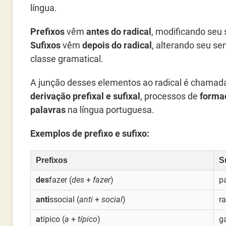
língua.
Prefixos
vêm
antes do radical
, modificando seu 
Sufixos
vêm
depois do radical
, alterando seu se
classe gramatical.
A junção desses elementos ao radical é chamad
derivação prefixal e sufixal
, processos de
forma
palavras
na língua portuguesa.
Exemplos de prefixo e sufixo:
Prefixos
S
des
fazer (
des
+
fazer
)
p
anti
ssocial (
anti
+
social
)
r
a
típico (
a
+
típico
)
g