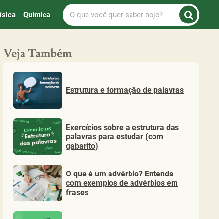
O
ísica
Química
que
você
quer
Veja Também
saber
hoje?
Estrutura e formação de palavras
Exercícios sobre a estrutura das
palavras para estudar (com
gabarito)
O que é um advérbio? Entenda
com exemplos de advérbios em
frases