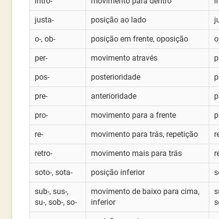
intro-
movimento para dentro
i
justa-
posição ao lado
j
o-, ob-
posição em frente, oposição
o
per-
movimento através
p
pos-
posterioridade
p
pre-
anterioridade
p
pro-
movimento para a frente
p
re-
movimento para trás, repetição
r
retro-
movimento mais para trás
r
soto-, sota-
posição inferior
s
sub-, sus-,
movimento de baixo para cima,
s
su-, sob-, so-
inferior
s