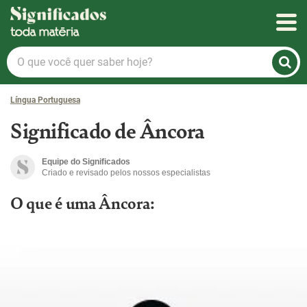
Significados
O
que
você
Língua Portuguesa
quer
saber
Significado de Âncora
hoje?
Equipe do Significados
Criado e revisado pelos nossos especialistas
O que é uma Âncora: