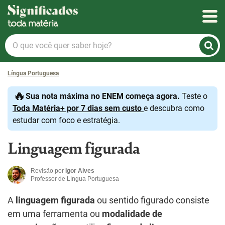
Significados
O
que
você
Língua Portuguesa
quer
saber
🔥
Sua nota máxima no ENEM começa agora.
Teste o
hoje?
Toda Matéria+ por 7 dias sem custo
e descubra como
estudar com foco e estratégia.
Linguagem figurada
Revisão por
Igor Alves
Professor de Língua Portuguesa
A
linguagem figurada
ou sentido figurado consiste
em uma ferramenta ou
modalidade de