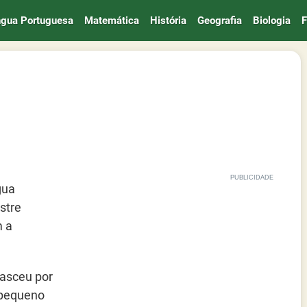
ngua Portuguesa
Matemática
História
Geografia
Biologia
F
gua
stre
m a
asceu por
m pequeno