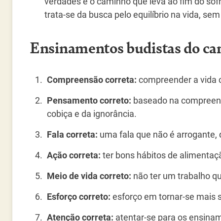
verdades é o caminho que leva ao fim do so
trata-se da busca pelo equilíbrio na vida, se
Ensinamentos budistas do ca
Compreensão correta:
compreender a vida 
Pensamento correto:
baseado na compreensã
cobiça e da ignorância.
Fala correta:
uma fala que não é arrogante, 
Ação correta:
ter bons hábitos de alimentaçã
Meio de vida correto:
não ter um trabalho qu
Esforço correto:
esforço em tornar-se mais s
Atenção correta:
atentar-se para os ensina