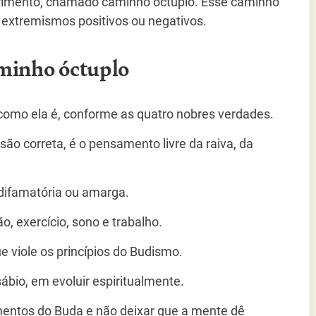
frimento, chamado caminho óctuplo. Esse caminho
m extremismos positivos ou negativos.
minho óctuplo
como ela é, conforme as quatro nobres verdades.
o correta, é o pensamento livre da raiva, da
difamatória ou amarga.
o, exercício, sono e trabalho.
e viole os princípios do Budismo.
ábio, em evoluir espiritualmente.
mentos do Buda e não deixar que a mente dê