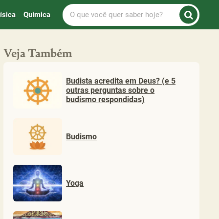
O
ísica
Química
que
você
quer
Veja Também
saber
hoje?
Budista acredita em Deus? (e 5
outras perguntas sobre o
budismo respondidas)
Budismo
Yoga