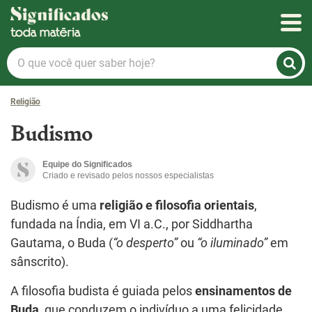
Significados
O
que
você
Religião
quer
saber
Budismo
hoje?
Equipe do Significados
Criado e revisado pelos nossos especialistas
Budismo é uma
religião e filosofia orientais
,
fundada na Índia, em VI a.C., por Siddhartha
Gautama, o Buda (
“o desperto”
ou
“o iluminado”
em
sânscrito).
A filosofia budista é guiada pelos
ensinamentos de
Buda
, que conduzem o indivíduo a uma felicidade