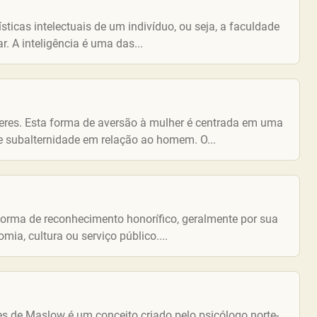
sticas intelectuais de um indivíduo, ou seja, a faculdade
r. A inteligência é uma das...
heres. Esta forma de aversão à mulher é centrada em uma
e subalternidade em relação ao homem. O...
orma de reconhecimento honorífico, geralmente por sua
mia, cultura ou serviço público....
s de Maslow é um conceito criado pelo psicólogo norte-