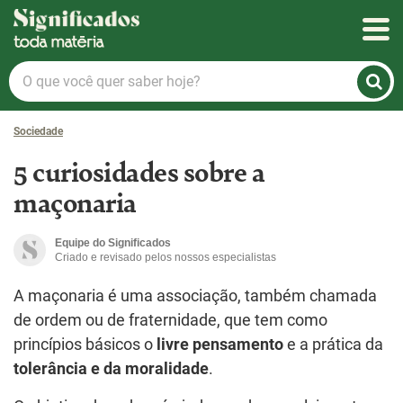
Significados
O
que
você
Sociedade
quer
saber
5 curiosidades sobre a
hoje?
maçonaria
Equipe do Significados
Criado e revisado pelos nossos especialistas
A maçonaria é uma associação, também chamada
de ordem ou de fraternidade, que tem como
princípios básicos o
livre pensamento
e a prática da
tolerância e da moralidade
.