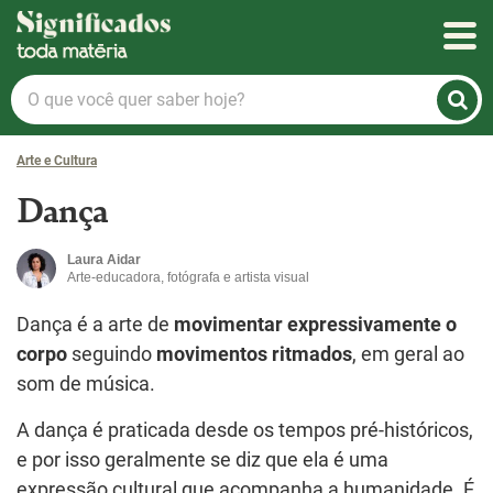
Significados
O
que
você
Arte e Cultura
quer
saber
Dança
hoje?
Laura Aidar
Arte-educadora, fotógrafa e artista visual
Dança é a arte de
movimentar expressivamente o
corpo
seguindo
movimentos ritmados
, em geral ao
som de música.
A dança é praticada desde os tempos pré-históricos,
e por isso geralmente se diz que ela é uma
expressão cultural que acompanha a humanidade. É