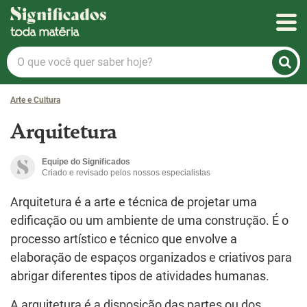
Significados
O
que
você
Arte e Cultura
quer
saber
Arquitetura
hoje?
Equipe do Significados
Criado e revisado pelos nossos especialistas
Arquitetura é a arte e técnica de projetar uma
edificação ou um ambiente de uma construção. É o
processo artístico e técnico que envolve a
elaboração de espaços organizados e criativos para
abrigar diferentes tipos de atividades humanas.
A arquitetura é a disposição das partes ou dos