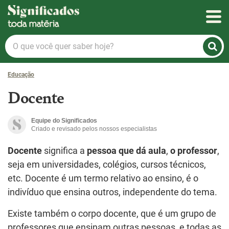
Significados
O
que
você
Educação
quer
saber
Docente
hoje?
Equipe do Significados
Criado e revisado pelos nossos especialistas
Docente
significa a
pessoa que dá aula
,
o professor
,
seja em universidades, colégios, cursos técnicos,
etc. Docente é um termo relativo ao ensino, é o
indivíduo que ensina outros, independente do tema.
Existe também o corpo docente, que é um grupo de
professores que ensinam outras pessoas, e todas as