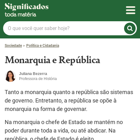
Significados
O
que
você
Sociedade
Política e Cidadania
quer
saber
Monarquia e República
hoje?
Juliana Bezerra
Professora de História
Tanto a monarquia quanto a república são sistemas
de governo. Entretanto, a república se opõe à
monarquia na forma de governar.
Na monarquia o chefe de Estado se mantém no
poder durante toda a vida, ou até abdicar. Na
república, o chefe de Estado é eleito