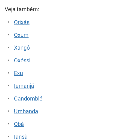
Veja também:
Orixás
Oxum
Xangô
Oxóssi
Exu
Iemanjá
Candomblé
Umbanda
Obá
Iansã