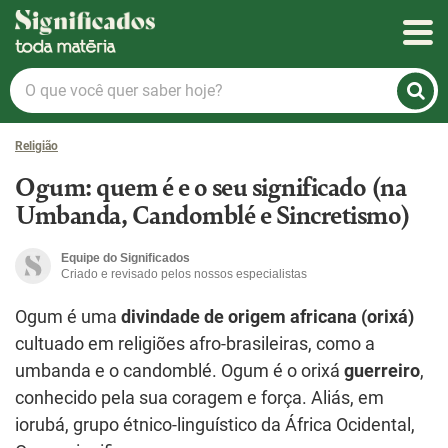
Significados
O
que
você
Religião
quer
saber
Ogum: quem é e o seu significado (na
hoje?
Umbanda, Candomblé e Sincretismo)
Equipe do Significados
Criado e revisado pelos nossos especialistas
Ogum é uma
divindade de origem africana (orixá)
cultuado em religiões afro-brasileiras, como a
umbanda e o candomblé. Ogum é o orixá
guerreiro
,
conhecido pela sua coragem e força. Aliás, em
iorubá, grupo étnico-linguístico da África Ocidental,