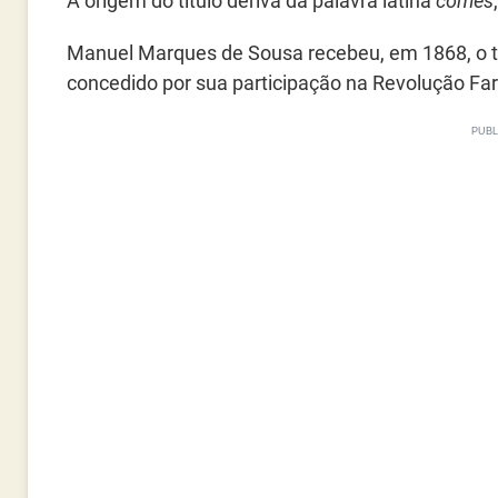
A origem do título deriva da palavra latina
comes
Manuel Marques de Sousa recebeu, em 1868, o t
concedido por sua participação na Revolução Far