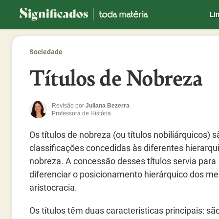
Significados
Lí
Sociedade
Títulos de Nobreza
Revisão por
Juliana Bezerra
Professora de História
Os títulos de nobreza (ou títulos nobiliárquicos) s
classificações concedidas às diferentes hierarqu
nobreza. A concessão desses títulos servia para
diferenciar o posicionamento hierárquico dos m
aristocracia.
Os títulos têm duas características principais: sã