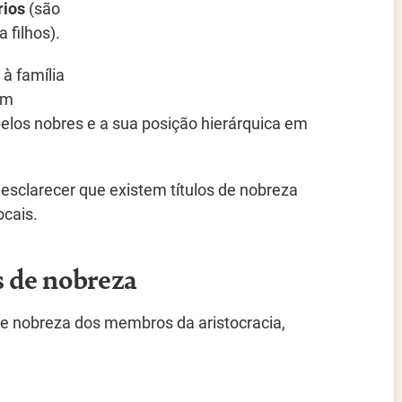
rios
(são
 filhos).
à família
am
elos nobres e a sua posição hierárquica em
esclarecer que existem títulos de nobreza
ocais.
s de nobreza
de nobreza dos membros da aristocracia,