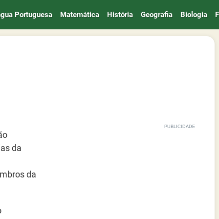
ngua Portuguesa
Matemática
História
Geografia
Biologia
F
ão
ias da
embros da
o