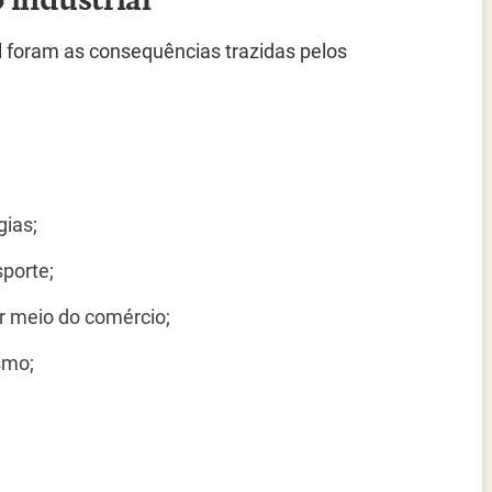
al foram as consequências trazidas pelos
ias;
porte;
or meio do comércio;
smo;