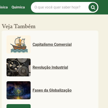
O
ísica
Química
que
você
quer
Veja Também
saber
hoje?
Capitalismo Comercial
Revolução Industrial
Fases da Globalização