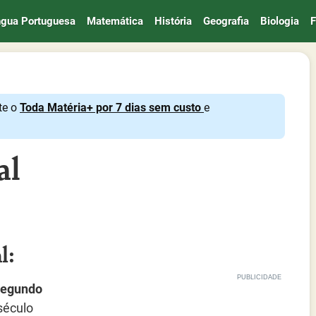
ngua Portuguesa
Matemática
História
Geografia
Biologia
F
te o
Toda Matéria+ por 7 dias sem custo
e
al
l:
segundo
 século