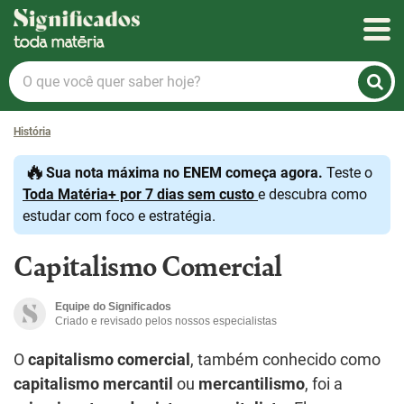
Significados
O
que
você
História
quer
saber
🔥
Sua nota máxima no ENEM começa agora.
Teste o
hoje?
Toda Matéria+ por 7 dias sem custo
e descubra como
estudar com foco e estratégia.
Capitalismo Comercial
Equipe do Significados
Criado e revisado pelos nossos especialistas
O
capitalismo comercial
, também conhecido como
capitalismo mercantil
ou
mercantilismo
, foi a