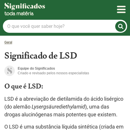
Significados
O
que
você
Geral
quer
saber
Significado de LSD
hoje?
Equipe do Significados
Criado e revisado pelos nossos especialistas
O que é LSD:
LSD é a abreviação de dietilamida do ácido lisérgico
(do alemão
Lysergsäurediethylamid
), uma das
drogas alucinógenas mais potentes que existem.
O LSD é uma substância líquida sintética (criada em