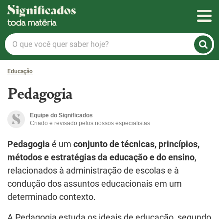
Significados
O
que
você
Educação
quer
saber
Pedagogia
hoje?
Equipe do Significados
Criado e revisado pelos nossos especialistas
Pedagogia
é um
conjunto de técnicas, princípios,
métodos e estratégias da educação e do ensino
,
relacionados à administração de escolas e à
condução dos assuntos educacionais em um
determinado contexto.
A Pedagogia estuda os ideais de educação, segundo