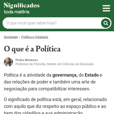
Significados
O
que
você
Sociedade
Política e Cidadania
quer
saber
O que é a Política
hoje?
Pedro Menezes
Professor de Filosofia, Mestre em Ciências da Educação
Política é a atividade da
governança,
do
Estado
e
das relações de poder e também uma arte de
negociação para compatibilizar interesses.
O significado de política está, em geral, relacionado
com aquilo que diz respeito ao espaço público e ao
bem dos cidadãos e sua administração.