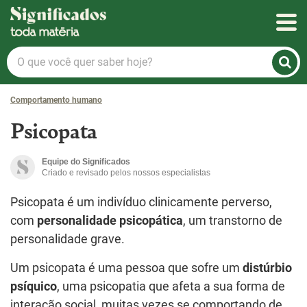
Significados
O
que
você
Comportamento humano
quer
saber
Psicopata
hoje?
Equipe do Significados
Criado e revisado pelos nossos especialistas
Psicopata é um indivíduo clinicamente perverso,
com
personalidade psicopática
, um transtorno de
personalidade grave.
Um psicopata é uma pessoa que sofre um
distúrbio
psíquico
, uma psicopatia que afeta a sua forma de
interação social, muitas vezes se comportando de