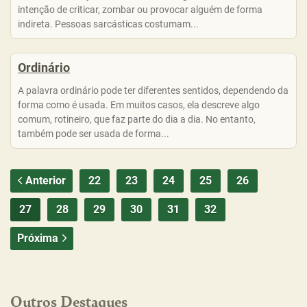
intenção de criticar, zombar ou provocar alguém de forma
indireta. Pessoas sarcásticas costumam...
Ordinário
A palavra ordinário pode ter diferentes sentidos, dependendo da
forma como é usada. Em muitos casos, ela descreve algo
comum, rotineiro, que faz parte do dia a dia. No entanto,
também pode ser usada de forma...
Anterior
22
23
24
25
26
27
28
29
30
31
32
Próxima
Outros Destaques