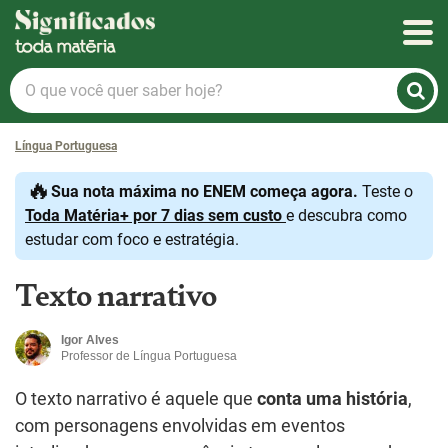
Significados
O
que
você
Língua Portuguesa
quer
saber
🔥
Sua nota máxima no ENEM começa agora.
Teste o
hoje?
Toda Matéria+ por 7 dias sem custo
e descubra como
estudar com foco e estratégia.
Texto narrativo
Igor Alves
Professor de Língua Portuguesa
O texto narrativo é aquele que
conta uma história
,
com personagens envolvidas em eventos