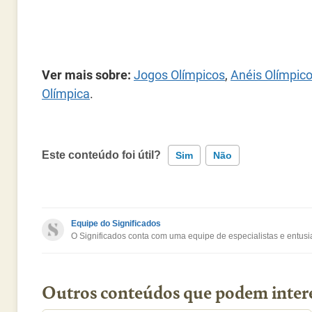
Ver mais sobre:
Jogos Olímpicos
,
Anéis Olímpico
Olímpica
.
Este conteúdo foi útil?
Sim
Não
Este conteúdo contém informação incorreta
Equipe do Significados
O Significados conta com uma equipe de especialistas e entusia
Este conteúdo não tem a informação que procuro
Outro
Outros conteúdos que podem inter