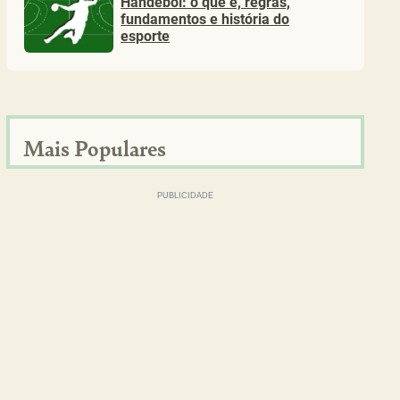
Handebol: o que é, regras,
fundamentos e história do
esporte
Mais Populares