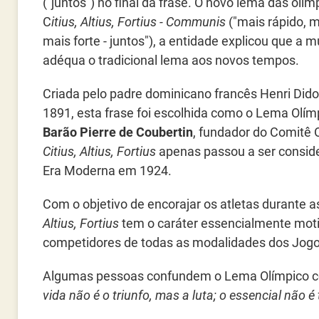
("juntos") no final da frase. O novo lema das olim
C
itius
, Altius, Fortius - Communis
("mais rápido, m
mais forte - juntos"), a entidade explicou que a
adéqua o tradicional lema aos novos tempos.
Criada pelo padre dominicano francês Henri Did
1891, esta frase foi escolhida como o Lema Olím
Barão Pierre de Coubertin
, fundador do Comitê 
Citius, Altius, Fortius
apenas passou a ser conside
Era Moderna em 1924.
Com o objetivo de encorajar os atletas durante a
Altius, Fortius
tem o caráter essencialmente motiv
competidores de todas as modalidades dos Jogo
Algumas pessoas confundem o Lema Olímpico 
vida não é o triunfo, mas a luta; o essencial não 