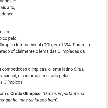
píadas é:
ais alto,
 mudança
on, em
pico pelo
Olímpico Internacional (COI), em 1894. Porem, o
rado oficialmente o lema das Olimpíadas da
s competições olímpicas, o lema latino
Citus,
acional, e costuma ser citado pelos
s Olímpicos.
com o
Credo Olímpico
:
“O mais importante na
é ter ganho, mas ter lutado bem”
.