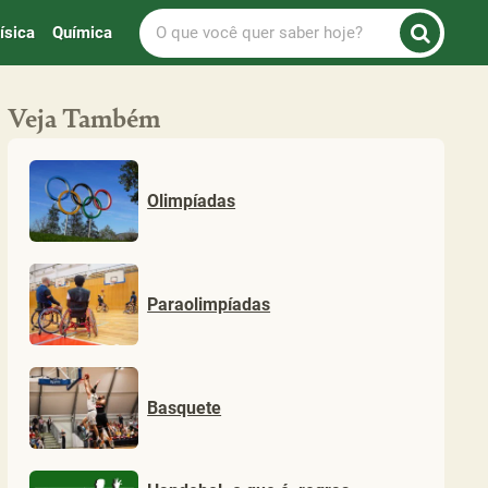
O
ísica
Química
que
você
quer
Veja Também
saber
hoje?
Olimpíadas
Paraolimpíadas
Basquete