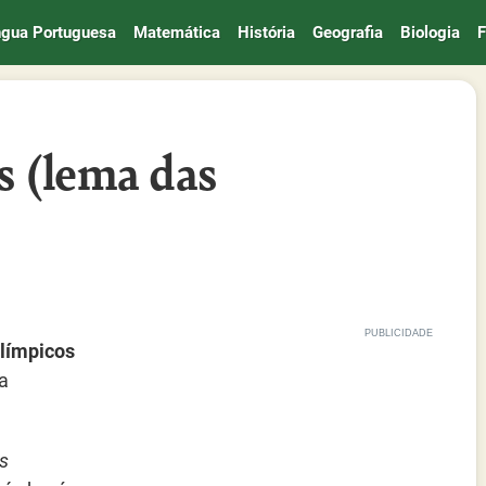
ngua Portuguesa
Matemática
História
Geografia
Biologia
F
us (lema das
Olímpicos
na
s