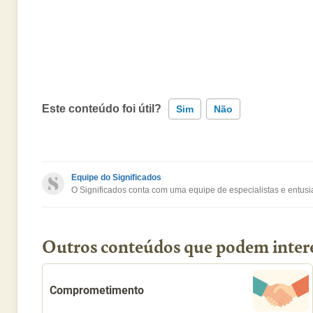
Este conteúdo foi útil?
Sim
Não
Este conteúdo contém informação incorreta
Equipe do Significados
O Significados conta com uma equipe de especialistas e entusia
Este conteúdo não tem a informação que procuro
Outro
Outros conteúdos que podem inter
Comprometimento