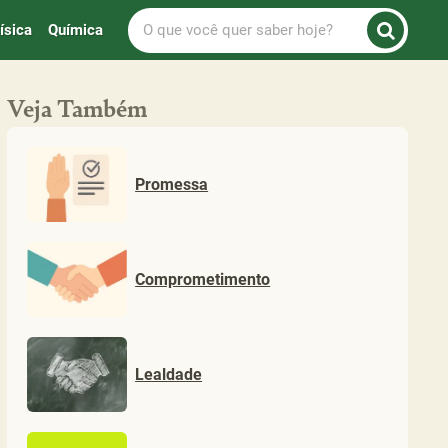
O
ísica
Química
que
você
quer
Veja Também
saber
hoje?
Promessa
Comprometimento
Lealdade