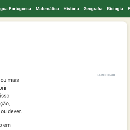
ngua Portuguesa
Matemática
História
Geografia
Biologia
F
 ou mais
rir
isso
nção,
 ou dever.
mo em