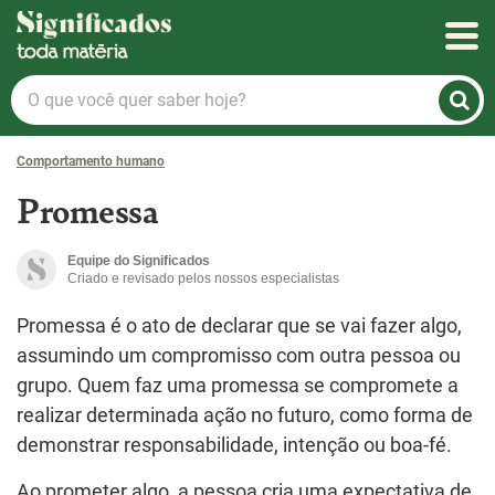
Significados
O
que
você
Comportamento humano
quer
saber
Promessa
hoje?
Equipe do Significados
Criado e revisado pelos nossos especialistas
Promessa é o ato de declarar que se vai fazer algo,
assumindo um compromisso com outra pessoa ou
grupo. Quem faz uma promessa se compromete a
realizar determinada ação no futuro, como forma de
demonstrar responsabilidade, intenção ou boa-fé.
Ao prometer algo, a pessoa cria uma expectativa de