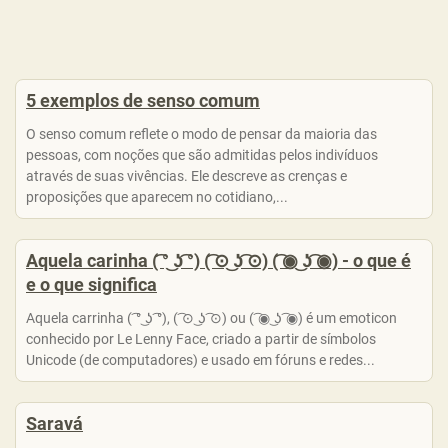
5 exemplos de senso comum
O senso comum reflete o modo de pensar da maioria das
pessoas, com noções que são admitidas pelos indivíduos
através de suas vivências. Ele descreve as crenças e
proposições que aparecem no cotidiano,...
Aquela carinha ( ͡° ͜ʖ ͡°) ( ͡⊙ ͜ʖ ͡⊙) ( ͡◉ ͜ʖ ͡◉) - o que é
e o que significa
Aquela carrinha ( ͡° ͜ʖ ͡°), ( ͡⊙ ͜ʖ ͡⊙) ou ( ͡◉ ͜ʖ ͡◉) é um emoticon
conhecido por Le Lenny Face, criado a partir de símbolos
Unicode (de computadores) e usado em fóruns e redes...
Saravá