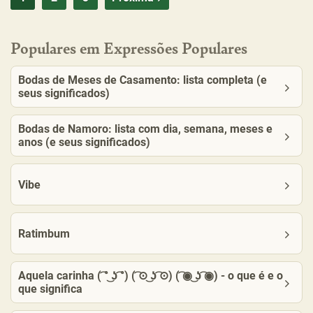
Populares em Expressões Populares
Bodas de Meses de Casamento: lista completa (e
seus significados)
Bodas de Namoro: lista com dia, semana, meses e
anos (e seus significados)
Vibe
Ratimbum
Aquela carinha ( ͡° ͜ʖ ͡°) ( ͡⊙ ͜ʖ ͡⊙) ( ͡◉ ͜ʖ ͡◉) - o que é e o
que significa