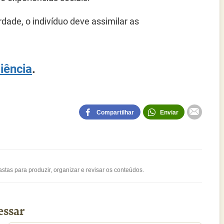
rdade, o indivíduo deve assimilar as
iência
.
Compartilhar
Enviar
stas para produzir, organizar e revisar os conteúdos.
essar