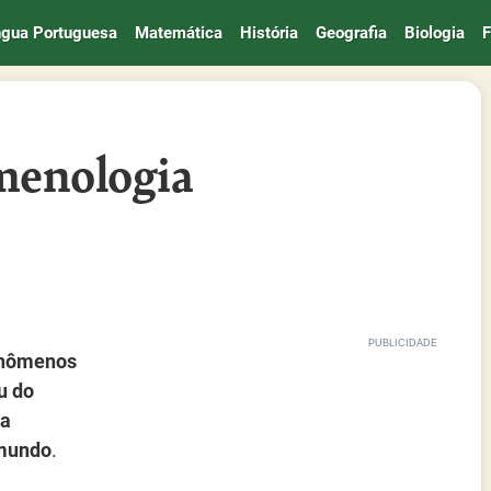
ngua Portuguesa
Matemática
História
Geografia
Biologia
F
menologia
enômenos
u do
 a
 mundo
.