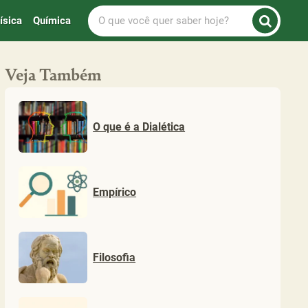
O
ísica
Química
que
você
quer
Veja Também
saber
hoje?
O que é a Dialética
Empírico
Filosofia