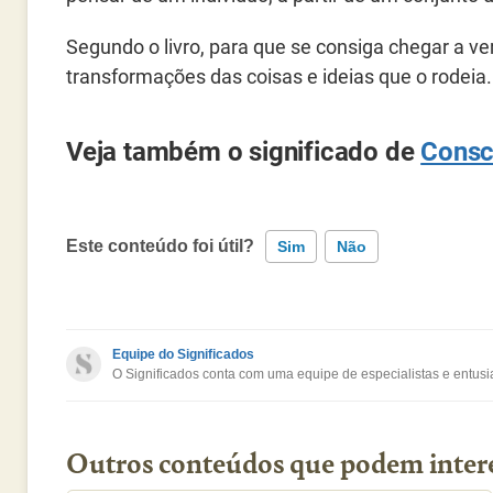
Segundo o livro, para que se consiga chegar a ve
transformações das coisas e ideias que o rodeia.
Veja também o significado de
Consc
Este conteúdo foi útil?
Sim
Não
Este conteúdo contém informação incorreta
Equipe do Significados
O Significados conta com uma equipe de especialistas e entusia
Este conteúdo não tem a informação que procuro
Outro
Outros conteúdos que podem inter