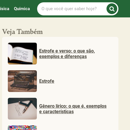
O
ísica
Química
que
você
quer
Veja Também
saber
hoje?
Estrofe e verso: o que são,
exemplos e diferenças
Estrofe
Gênero lírico: o que é, exemplos
e características