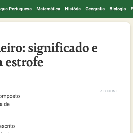
ngua Portuguesa
Matemática
História
Geografia
Biologia
F
iro: significado e
 estrofe
 composto
ra de
scrito