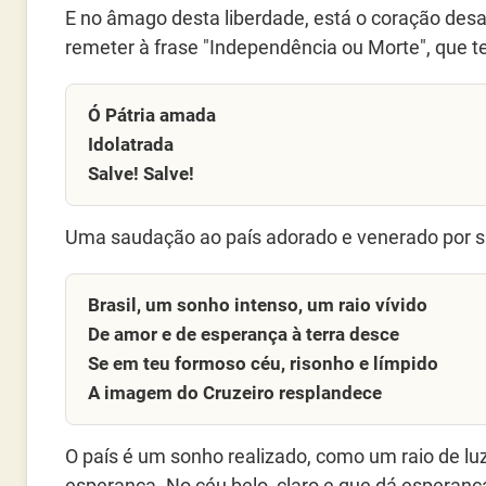
E no âmago desta liberdade, está o coração desaf
remeter à frase "Independência ou Morte", que ter
Ó Pátria amada
Idolatrada
Salve! Salve!
Uma saudação ao país adorado e venerado por s
Brasil, um sonho intenso, um raio vívido
De amor e de esperança à terra desce
Se em teu formoso céu, risonho e límpido
A imagem do Cruzeiro resplandece
O país é um sonho realizado, como um raio de lu
esperança. No céu belo, claro e que dá esperança