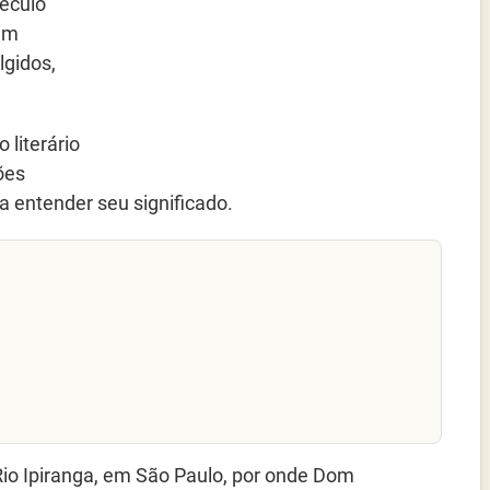
século
 em
lgidos,
 literário
ões
 entender seu significado.
 Rio Ipiranga, em São Paulo, por onde Dom