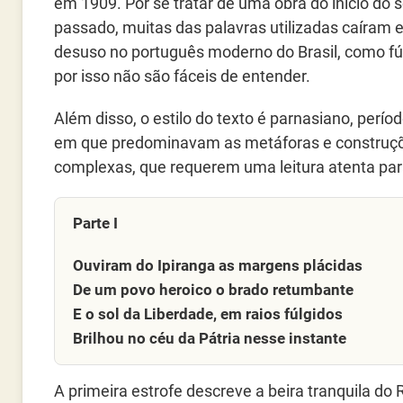
em 1909. Por se tratar de uma obra do início do 
passado, muitas das palavras utilizadas caíram
desuso no português moderno do Brasil, como fú
por isso não são fáceis de entender.
Além disso, o estilo do texto é parnasiano, período
em que predominavam as metáforas e construç
complexas, que requerem uma leitura atenta para
Parte I
Ouviram do Ipiranga as margens plácidas
De um povo heroico o brado retumbante
E o sol da Liberdade, em raios fúlgidos
Brilhou no céu da Pátria nesse instante
A primeira estrofe descreve a beira tranquila do