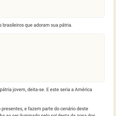
brasileiros que adoram sua pátria.
átria jovem, deita-se. E este seria a América
o presentes, e fazem parte do cenário deste
lha ao ser iluminado pelo sol desta da zona dos