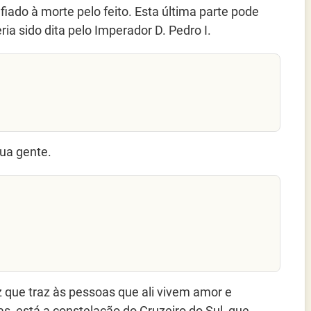
iado à morte pelo feito. Esta última parte pode
ia sido dita pelo Imperador D. Pedro I.
ua gente.
z que traz às pessoas que ali vivem amor e
s, está a constelação do Cruzeiro do Sul, que