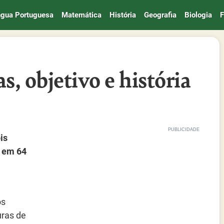
ngua Portuguesa
Matemática
História
Geografia
Biologia
F
s, objetivo e história
is
o em 64
os
uras de