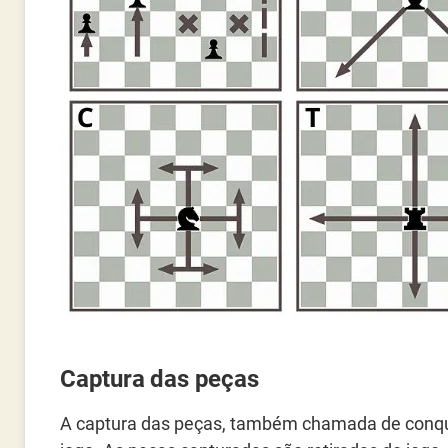
Captura das peças
A captura das peças, também chamada de conquis