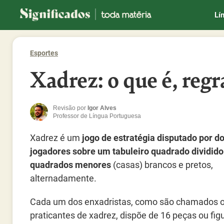
Significados
Lí
Esportes
Xadrez: o que é, regra
Revisão por
Igor Alves
Professor de Língua Portuguesa
Xadrez é um
jogo de estratégia disputado por do
jogadores sobre um tabuleiro quadrado dividid
quadrados menores
(casas) brancos e pretos,
alternadamente.
Cada um dos enxadristas, como são chamados 
praticantes de xadrez, dispõe de 16 peças ou fig