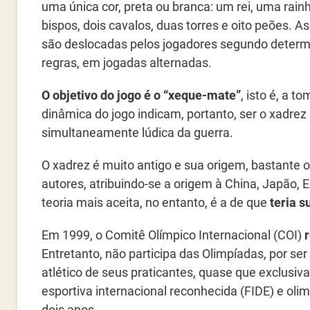
uma única cor, preta ou branca: um rei, uma rainh
bispos, dois cavalos, duas torres e oito peões. A
são deslocadas pelos jogadores segundo deter
regras, em jogadas alternadas.
O objetivo do jogo é o “xeque-mate”
, isto é, a t
dinâmica do jogo indicam, portanto, ser o xadre
simultaneamente lúdica da guerra.
O xadrez é muito antigo e sua origem, bastante 
autores, atribuindo-se a origem à China, Japão, Eg
teoria mais aceita, no entanto, é a de que
teria s
Em 1999, o Comitê Olímpico Internacional (COI)
Entretanto, não participa das Olimpíadas, por s
atlético de seus praticantes, quase que exclus
esportiva internacional reconhecida (FIDE) e oli
dois anos.