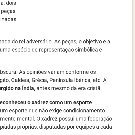
a, dois
s peças
minadas
omada do rei adversário. As peças, o objetivo e a
z uma espécie de representação simbólica e
obscura. As opiniões variam conforme os
ito, Caldeia, Grécia, Península Ibérica, etc. A
urgido na Índia
, antes mesmo da era cristã.
reconheceu o xadrez como um esporte
.
er um esporte que não exige condicionamento
ivamente mental. O xadrez possui uma federação
mpíadas próprias, disputadas por equipes a cada