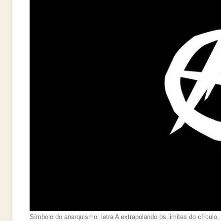
Símbolo do anarquismo: letra A extrapolando os limites do círculo