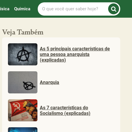
O
ísica
Química
que
você
quer
Veja Também
saber
hoje?
As 5 principais características de
uma pessoa anarquista
(explicadas)
Anarquia
As 7 características do
Socialismo (explicadas)