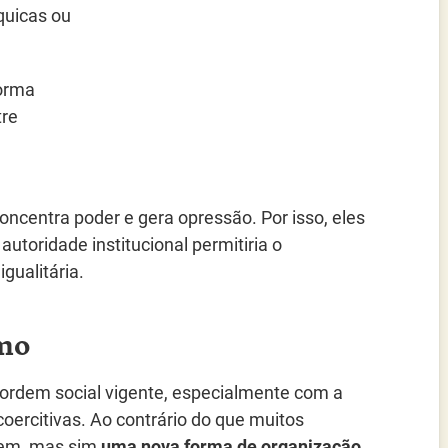
quicas ou
forma
tre
oncentra poder e gera opressão. Por isso, eles
toridade institucional permitiria o
gualitária.
smo
ordem social vigente, especialmente com a
 coercitivas. Ao contrário do que muitos
dem, mas sim
uma nova forma de organização