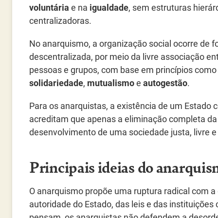
voluntária
e na
igualdade
, sem estruturas hierár
centralizadoras.
No anarquismo, a organização social ocorre de 
descentralizada, por meio da livre associação en
pessoas e grupos, com base em princípios como
solidariedade
,
mutualismo
e
autogestão
.
Para os anarquistas, a existência de um Estado c
acreditam que apenas a eliminação completa da au
desenvolvimento de uma sociedade justa, livre e i
Principais ideias do anarqui
O anarquismo propõe uma ruptura radical com a 
autoridade do Estado, das leis e das instituições
pensam, os anarquistas não defendem a desor