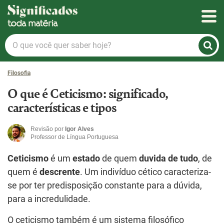
Significados
O
que
você
Filosofia
quer
saber
O que é Ceticismo: significado,
hoje?
características e tipos
Revisão por
Igor Alves
Professor de Língua Portuguesa
Ceticismo
é um
estado
de quem
duvida de tudo
, de
quem é
descrente
. Um indivíduo cético caracteriza-
se por ter predisposição constante para a dúvida,
para a incredulidade.
O ceticismo também é um sistema filosófico