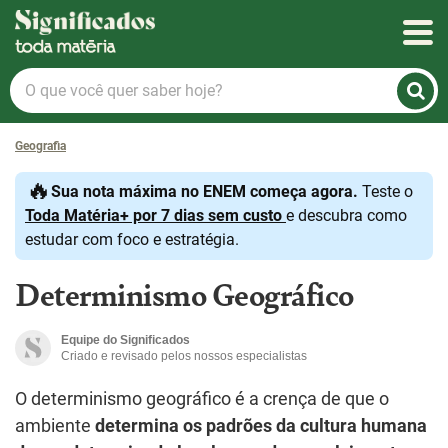
Significados
O
que
você
Geografia
quer
saber
🔥
Sua nota máxima no ENEM começa agora.
Teste o
hoje?
Toda Matéria+ por 7 dias sem custo
e descubra como
estudar com foco e estratégia.
Determinismo Geográfico
Equipe do Significados
Criado e revisado pelos nossos especialistas
O determinismo geográfico é a crença de que o
ambiente
determina os padrões da cultura humana