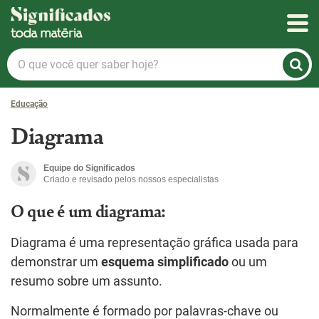
Significados
O
que
você
Educação
quer
saber
Diagrama
hoje?
Equipe do Significados
Criado e revisado pelos nossos especialistas
O que é um diagrama:
Diagrama é uma representação gráfica usada para
demonstrar um
esquema simplificado
ou um
resumo sobre um assunto.
Normalmente é formado por palavras-chave ou