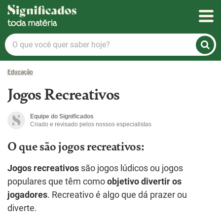
Significados
O
que
você
Educação
quer
saber
Jogos Recreativos
hoje?
Equipe do Significados
Criado e revisado pelos nossos especialistas
O que são jogos recreativos:
Jogos recreativos
são jogos lúdicos ou jogos
populares que têm como
objetivo divertir os
jogadores
. Recreativo é algo que dá prazer ou
diverte.