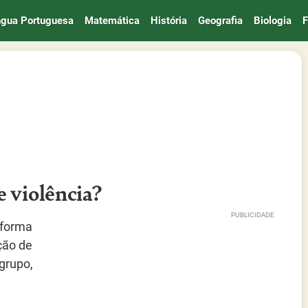
ngua Portuguesa
Matemática
História
Geografia
Biologia
F
e violência?
a forma
ção de
grupo,