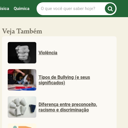
O
ísica
Química
que
você
quer
Veja Também
saber
hoje?
Violência
Tipos de Bullying (e seus
significados)
Diferença entre preconceito,
racismo e discriminação