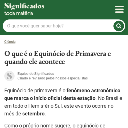
Significados
O
que
você
Ciência
quer
saber
O que é o Equinócio de Primavera e
hoje?
quando ele acontece
Equipe do Significados
Criado e revisado pelos nossos especialistas
Equinócio de primavera é o
fenômeno astronômico
que marca o início oficial desta estação
. No Brasil e
em todo o Hemisfério Sul, este evento ocorre no
mês de
setembro
.
Como o próprio nome sugere, o equinócio de