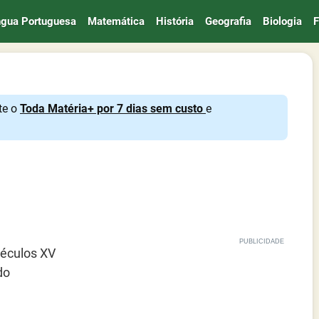
ngua Portuguesa
Matemática
História
Geografia
Biologia
F
te o
Toda Matéria+ por 7 dias sem custo
e
éculos XV
do