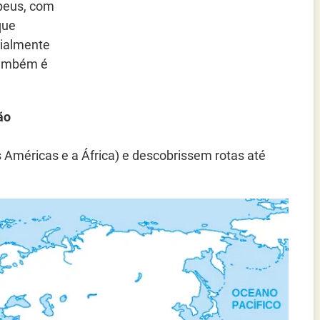
peus, com
que
ialmente
 também é
ão
Américas e a África) e descobrissem rotas até