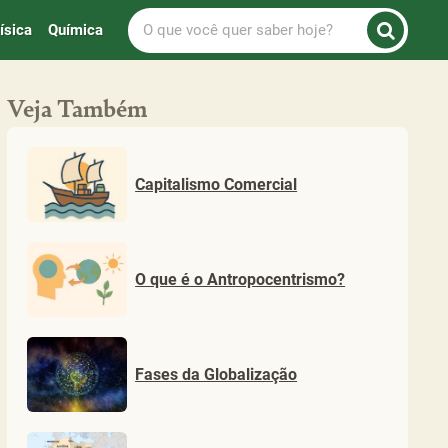
O
ísica
Química
que
você
quer
Veja Também
saber
hoje?
Capitalismo Comercial
O que é o Antropocentrismo?
Fases da Globalização