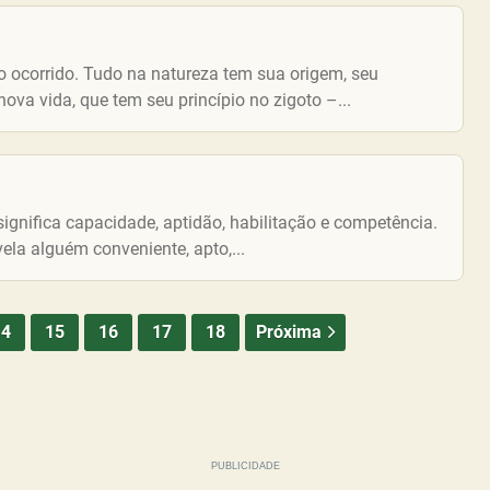
to ocorrido. Tudo na natureza tem sua origem, seu
 vida, que tem seu princípio no zigoto –...
ignifica capacidade, aptidão, habilitação e competência.
vela alguém conveniente, apto,...
14
15
16
17
18
Próxima